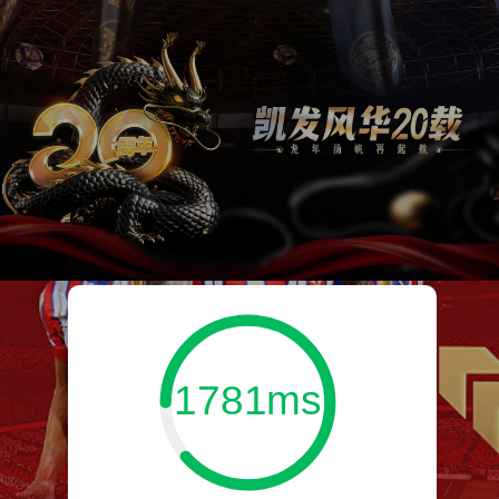
1781ms